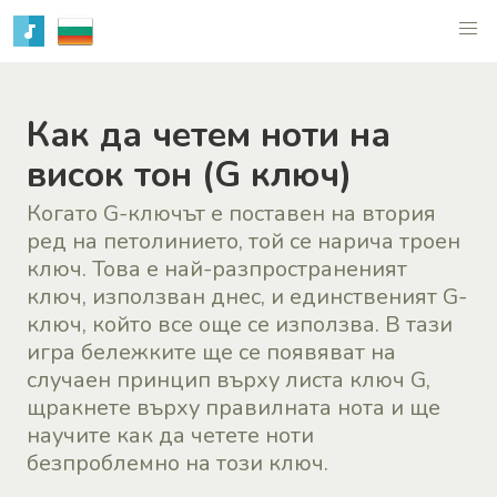
Как да четем ноти на
висок тон (G ключ)
Когато G-ключът е поставен на втория
ред на петолинието, той се нарича троен
ключ. Това е най-разпространеният
ключ, използван днес, и единственият G-
ключ, който все още се използва. В тази
игра бележките ще се появяват на
случаен принцип върху листа ключ G,
щракнете върху правилната нота и ще
научите как да четете ноти
безпроблемно на този ключ.