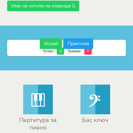
Име на нотите на клавиша G
Играй
Практика
Точки
0
Грешки
0
Партитура за
Бас ключ
пиано