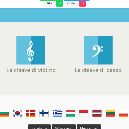
Hits
0
errori
0
La chiave di violino
La chiave di basso
Facebook
Whatsapp
Messenger