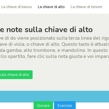
La chiave di basso
La chiave di alto
La chiave di tenore
e note sulla chiave di alto
e di do viene posizionato sulla terza linea del ri
iave di viola, o chiave di alto. Questo tasto è attua
a da gamba, alto trombone, e mandolino. In questo 
lo spartito, fare clic sulla nota giusta e voi impa
ulla chiave di alto
Giocare
Esercizio