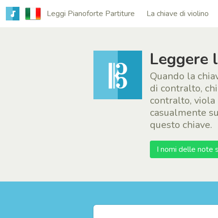
Leggi Pianoforte Partiture
La chiave di violino
Leggere l
Quando la chiav
di contralto, ch
contralto, viol
casualmente sul
questo chiave.
I nomi delle note s